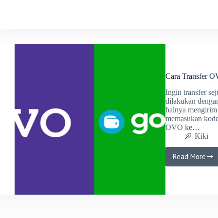
Transfe
Pulsa
Telkoms
ke
OVO
Tanpa
Ribet
Cara Transfer 
Ingin transfer se
dilakukan dengan
halnya mengiri
memasukan kode t
OVO ke…
Kiki
Read More
Cara
Transfe
OVO
ke
Gopay