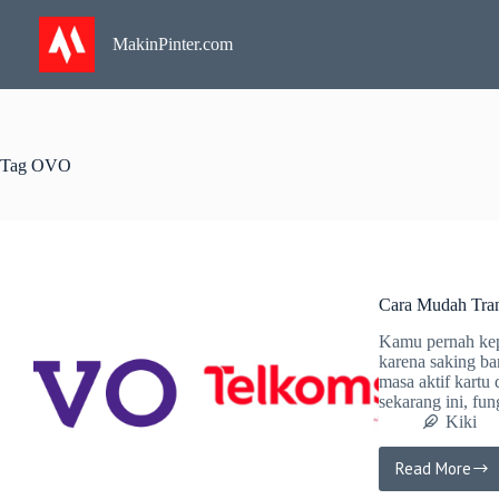
Skip
to
MakinPinter.com
content
Tag
OVO
Cara Mudah Tran
Kamu pernah kepi
karena saking ba
masa aktif kartu
sekarang ini, fu
Kiki
Read More
Cara
Mudah