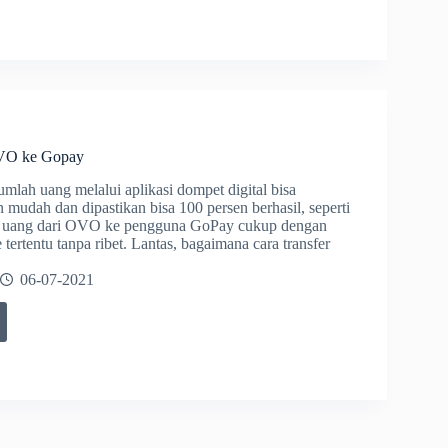
r
el
OVO ke Gopay
jumlah uang melalui aplikasi dompet digital bisa
 mudah dan dipastikan bisa 100 persen berhasil, seperti
m uang dari OVO ke pengguna GoPay cukup dengan
ertentu tanpa ribet. Lantas, bagaimana cara transfer
06-07-2021
r