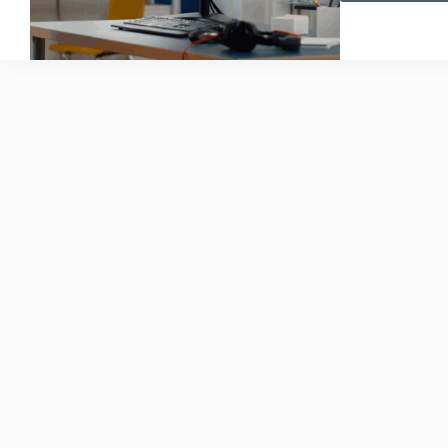
Edit
Video
Terbaik
untuk
Smartp
dan
Laptop