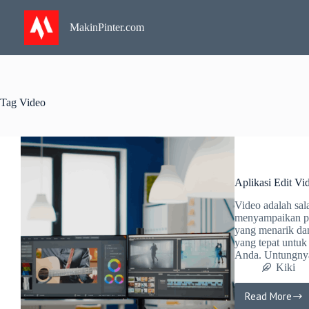
Skip
to
MakinPinter.com
content
Tag
Video
Aplikasi Edit V
Video adalah sal
menyampaikan pe
yang menarik da
yang tepat untuk
Anda. Untungn
Kiki
Read More
Aplikasi