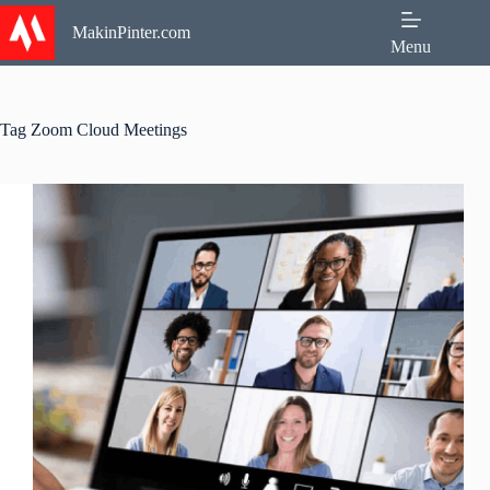
Skip
to
MakinPinter.com
Menu
content
Tag
Zoom Cloud Meetings