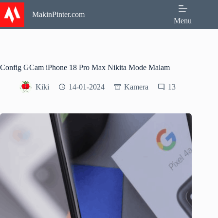
Skip
to
MakinPinter.com
Menu
content
Config GCam iPhone 18 Pro Max Nikita Mode Malam
Kiki
14-01-2024
Kamera
13