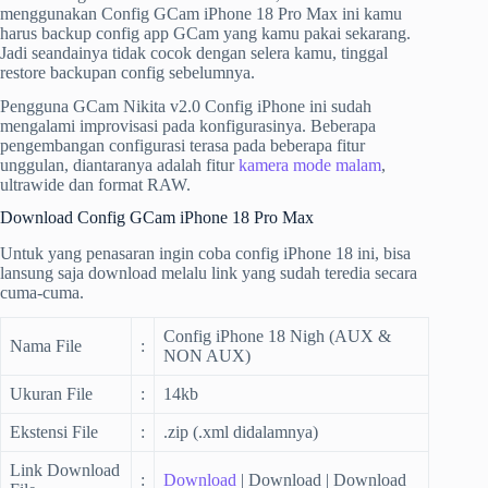
menggunakan Config GCam iPhone 18 Pro Max ini kamu
harus backup config app GCam yang kamu pakai sekarang.
Jadi seandainya tidak cocok dengan selera kamu, tinggal
restore backupan config sebelumnya.
Pengguna GCam Nikita v2.0 Config iPhone ini sudah
mengalami improvisasi pada konfigurasinya. Beberapa
pengembangan configurasi terasa pada beberapa fitur
unggulan, diantaranya adalah fitur
kamera mode malam
,
ultrawide dan format RAW.
Download Config GCam iPhone 18 Pro Max
Untuk yang penasaran ingin coba config iPhone 18 ini, bisa
lansung saja download melalu link yang sudah teredia secara
cuma-cuma.
Config iPhone 18 Nigh (AUX &
Nama File
:
NON AUX)
Ukuran File
:
14kb
Ekstensi File
:
.zip (.xml didalamnya)
Link Download
:
Download
| Download | Download