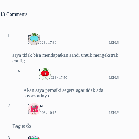
13 Comments
pakriy
27-09-2024 / 17:39
REPLY
saya tidak bisa mendapatkan sandi untuk mengekstrak
config
Kiki
27-09-2024 / 17:50
REPLY
Akan saya perbaiki segera agar tidak ada
passwordnya.
Wiguna
08-02-2026 / 10:15
REPLY
Bagus 👍
Gak.