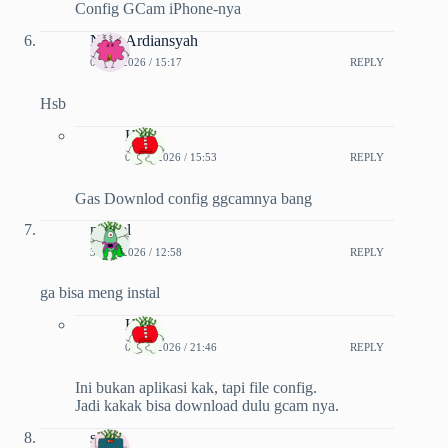
Config GCam iPhone-nya
Niko Ardiansyah
08-07-2026 / 15:17
REPLY
Hsb
Kiki
09-07-2026 / 15:53
REPLY
Gas Downlod config ggcamnya bang
marsel
31-07-2026 / 12:58
REPLY
ga bisa meng instal
Kiki
04-08-2026 / 21:46
REPLY
Ini bukan aplikasi kak, tapi file config.
Jadi kakak bisa download dulu gcam nya.
sila