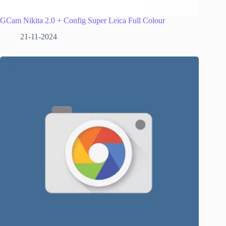
GCam Nikita 2.0 + Config Super Leica Full Colour
21-11-2024