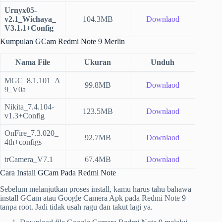
Urnyx05-
v2.1_Wichaya_
104.3MB
Downlaod
V3.1.1+Config
Kumpulan GCam Redmi Note 9 Merlin
Nama File
Ukuran
Unduh
MGC_8.1.101_A
99.8MB
Downlaod
9_V0a
Nikita_7.4.104-
123.5MB
Downlaod
v1.3+Config
OnFire_7.3.020_
92.7MB
Downlaod
4th+configs
trCamera_V7.1
67.4MB
Downlaod
Cara Install GCam Pada Redmi Note
Sebelum melanjutkan proses install, kamu harus tahu bahawa
install GCam atau Google Camera Apk pada Redmi Note 9
tanpa root. Jadi tidak usah ragu dan takut lagi ya.