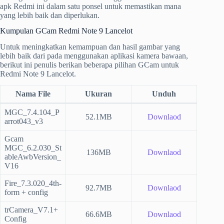
apk Redmi ini dalam satu ponsel untuk memastikan mana
yang lebih baik dan diperlukan.
Kumpulan GCam Redmi Note 9 Lancelot
Untuk meningkatkan kemampuan dan hasil gambar yang
lebih baik dari pada menggunakan aplikasi kamera bawaan,
berikut ini penulis berikan beberapa pilihan GCam untuk
Redmi Note 9 Lancelot.
Nama File
Ukuran
Unduh
MGC_7.4.104_P
52.1MB
Downlaod
arrot043_v3
Gcam
MGC_6.2.030_St
136MB
Downlaod
ableAwbVersion_
V16
Fire_7.3.020_4th-
92.7MB
Downlaod
form + config
trCamera_V7.1+
66.6MB
Downlaod
Config