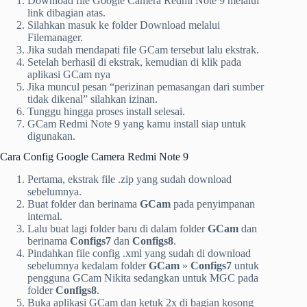
Download file Google Camera Redmi Note 9 melalui
link dibagian atas.
Silahkan masuk ke folder Download melalui
Filemanager.
Jika sudah mendapati file GCam tersebut lalu ekstrak.
Setelah berhasil di ekstrak, kemudian di klik pada
aplikasi GCam nya
Jika muncul pesan “perizinan pemasangan dari sumber
tidak dikenal” silahkan izinan.
Tunggu hingga proses install selesai.
GCam Redmi Note 9 yang kamu install siap untuk
digunakan.
Cara Config Google Camera Redmi Note 9
Pertama, ekstrak file .zip yang sudah download
sebelumnya.
Buat folder dan berinama
GCam
pada penyimpanan
internal.
Lalu buat lagi folder baru di dalam folder
GCam
dan
berinama
Configs7
dan
Configs8
.
Pindahkan file config .xml yang sudah di download
sebelumnya kedalam folder
GCam
»
Configs7
untuk
pengguna GCam Nikita sedangkan untuk MGC pada
folder
Configs8
.
Buka aplikasi GCam dan ketuk 2x di bagian kosong